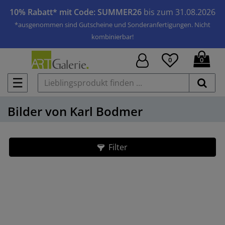
10% Rabatt* mit Code: SUMMER26
bis zum 31.08.2026
*ausgenommen sind Gutscheine und Sonderanfertigungen. Nicht
kombinierbar!
0
0
☰
Bilder von Karl Bodmer
Filter