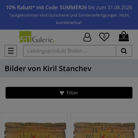
10% Rabatt* mit Code: SUMMER26
bis zum 31.08.2026
*ausgenommen sind Gutscheine und Sonderanfertigungen. Nicht
kombinierbar!
0
0
☰
Bilder von Kiril Stanchev
Filter