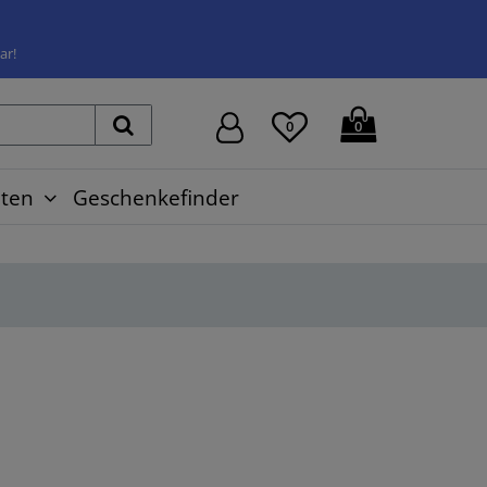
ar!
0
0
ten
Geschenkefinder