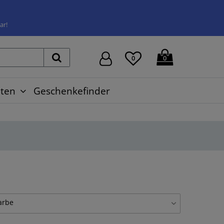
ar!
0
0
ten
Geschenkefinder
arbe