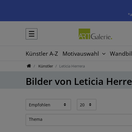
*a
☰
Künstler A-Z
Motivauswahl
Wandbil
Künstler
Leticia Herrera
Bilder von Leticia Herr
Thema
Blumen & Pflanzen
1