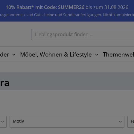
10% Rabatt* mit Code: SUMMER26
bis zum 31.08.2026
usgenommen sind Gutscheine und Sonderanfertigungen. Nicht kombinierb
der
Möbel, Wohnen & Lifestyle
Themenwel
era
Motiv
F
Blumen
1