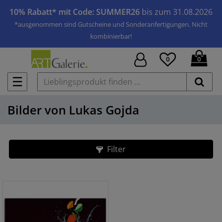
10% Rabatt* mit Code: SUMMER26
bis zum 31.08.2026
*ausgenommen sind Gutscheine und Sonderanfertigungen. Nicht
kombinierbar!
0
0
☰
Bilder von Lukas Gojda
Filter