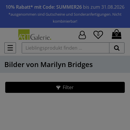
10% Rabatt* mit Code: SUMMER26
bis zum 31.08.2026
*ausgenommen sind Gutscheine und Sonderanfertigungen. Nicht
kombinierbar!
0
0
☰
Bilder von Marilyn Bridges
Filter