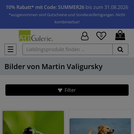
10% Rabatt* mit Code: SUMMER26
bis zum 31.08.2026
*ausgenommen sind Gutscheine und Sonderanfertigungen. Nicht
kombinierbar!
0
0
☰
Bilder von Martin Valigursky
Filter