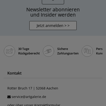
Newsletter abonnieren
und Insider werden
Jetzt anmelden > >
30 Tage
Sichere
Persön
Rückgaberecht
Zahlungsarten
Kunde
Kontakt
Rotter Bruch 17 | 52068 Aachen
service@artgalerie.de
oder über unser
Kontaktformular