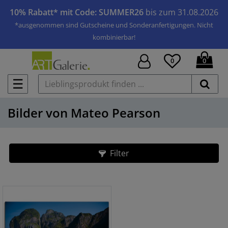
10% Rabatt* mit Code: SUMMER26
bis zum 31.08.2026
*ausgenommen sind Gutscheine und Sonderanfertigungen. Nicht
kombinierbar!
0
0
☰
Bilder von Mateo Pearson
Filter