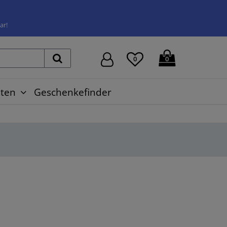
ar!
0
0
ten
Geschenkefinder