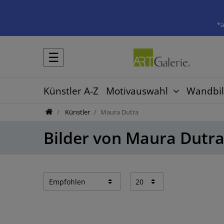
*a
☰
Künstler A-Z
Motivauswahl
Wandbil
Künstler
Maura Dutra
Bilder von Maura Dutr