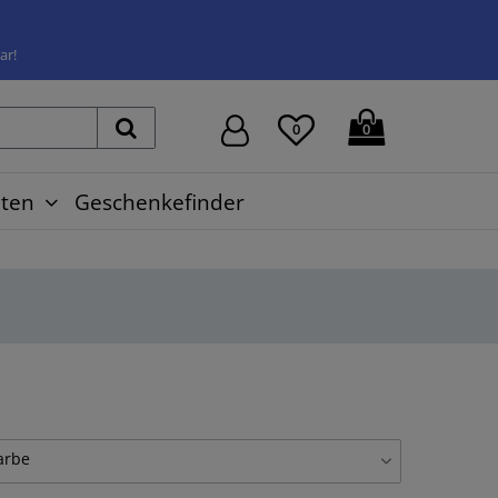
ar!
0
0
ten
Geschenkefinder
arbe