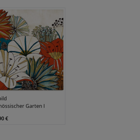
Blumen
2
ild
nössischer Garten I
90 €