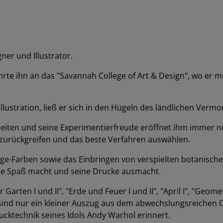
ner und Illustrator.
rte ihn an das "Savannah College of Art & Design", wo er mi
llustration, ließ er sich in den Hügeln des ländlichen Vermo
rbeiten und seine Experimentierfreude eröffnet ihm immer 
l zurückgreifen und das beste Verfahren auswählen.
ge-Farben sowie das Einbringen von verspielten botanisch
die Spaß macht und seine Drucke ausmacht.
Garten I und II", "Erde und Feuer I und II", "April I", "Geomet
 sind nur ein kleiner Auszug aus dem abwechslungsreichen O
rucktechnik seines Idols Andy Warhol erinnert.