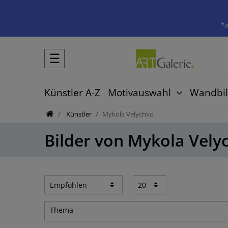
*a
☰
Künstler A-Z
Motivauswahl
Wandbil
Künstler
Mykola Velychko
Bilder von Mykola Vely
Thema