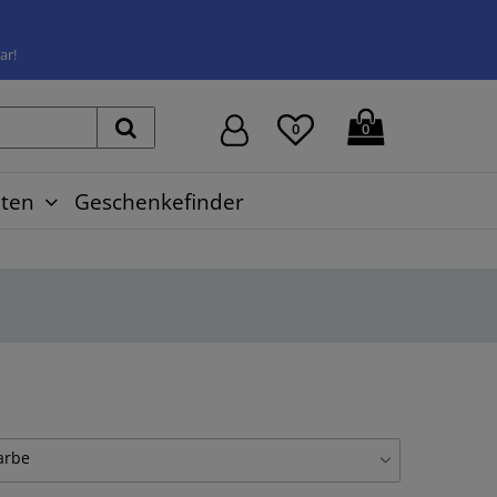
ar!
0
0
ten
Geschenkefinder
arbe