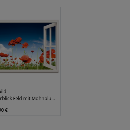
Blumen
1
Blumenwiese
1
Fensterblick
1
ild
lick Feld mit Mohnblumen, weiß
90 €