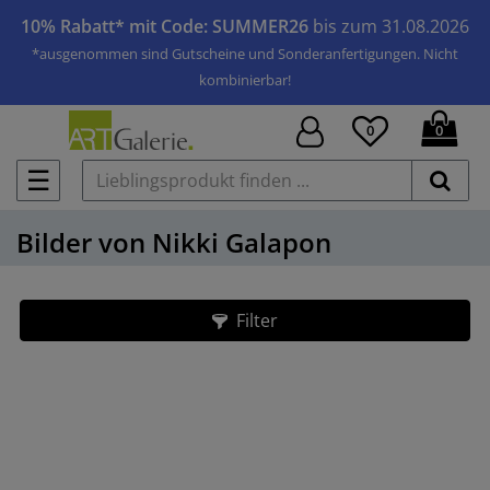
10% Rabatt* mit Code: SUMMER26
bis zum 31.08.2026
*ausgenommen sind Gutscheine und Sonderanfertigungen. Nicht
kombinierbar!
0
0
☰
Bilder von Nikki Galapon
Filter