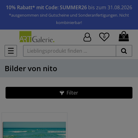
10% Rabatt* mit Code: SUMMER26
bis zum 31.08.2026
*ausgenommen sind Gutscheine und Sonderanfertigungen. Nicht
kombinierbar!
0
0
☰
Bilder von nito
Filter