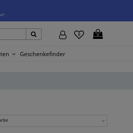
ar!
0
0
ten
Geschenkefinder
arbe