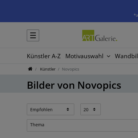
*a
☰
Künstler A-Z
Motivauswahl
Wandbil
Künstler
Novopics
Bilder von Novopics
Thema
Blumen & Pflanzen
1