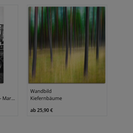
Gelb
Rot
Schwarz/Weiß
Wandbild
arokko
Kiefernbäume
ab 25,90 €