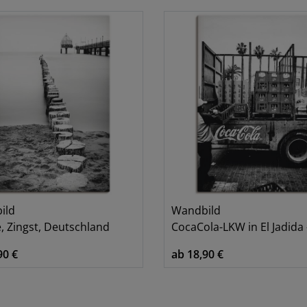
Berufe
1
Bäume
1
Meer
1
ild
Wandbild
, Zingst, Deutschland
CocaCola-LKW in El Jadida - M
90 €
ab 18,90 €