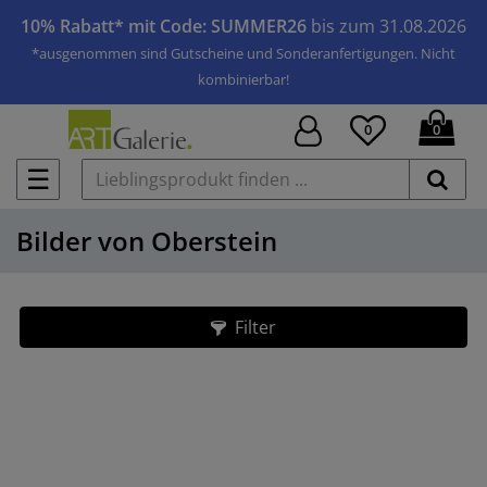
10% Rabatt* mit Code: SUMMER26
bis zum 31.08.2026
*ausgenommen sind Gutscheine und Sonderanfertigungen. Nicht
kombinierbar!
0
0
☰
Bilder von Oberstein
Filter