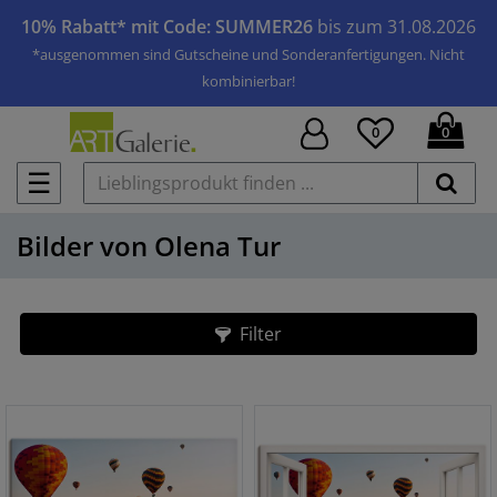
10% Rabatt* mit Code: SUMMER26
bis zum 31.08.2026
*ausgenommen sind Gutscheine und Sonderanfertigungen. Nicht
kombinierbar!
0
0
☰
Bilder von Olena Tur
Filter