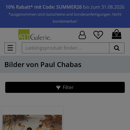
10% Rabatt* mit Code: SUMMER26
bis zum 31.08.2026
*ausgenommen sind Gutscheine und Sonderanfertigungen. Nicht
kombinierbar!
0
0
☰
Bilder von Paul Chabas
Filter