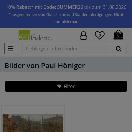
10% Rabatt* mit Code: SUMMER26
bis zum 31.08.2026
*ausgenommen sind Gutscheine und Sonderanfertigungen. Nicht
kombinierbar!
0
0
☰
Bilder von Paul Höniger
Filter