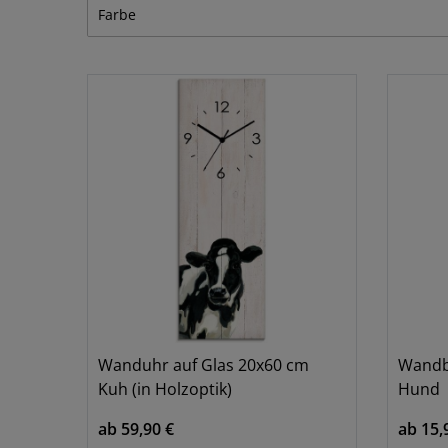
Tiere
5
Farbe
Creme
Ocker
Schwarz/We
Wanduhr auf Glas 20x60 cm
Wandb
Kuh (in Holzoptik)
Hund
ab 59,90 €
ab 15,