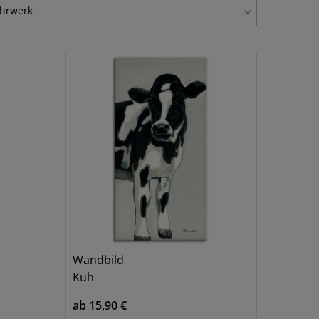
anduhr auf Glas
1
hrwerk
unkuhr
1
uarzuhr
1
Wandbild
Kuh
ab 15,90 €