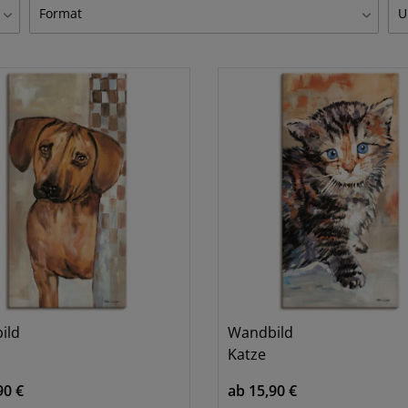
Giraffen
W
1
Format
U
Hund
1
Hochformat
F
1
Katze
1
Q
iß
Kuh
2
ild
Wandbild
Katze
90 €
ab 15,90 €