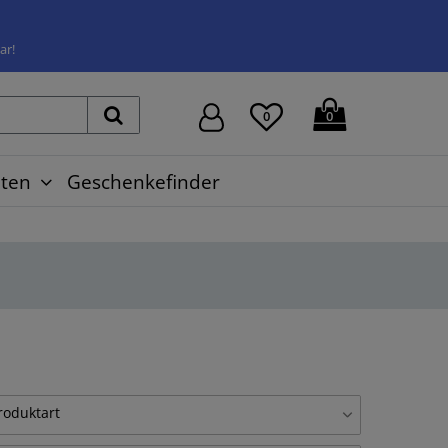
ar!
0
0
ten
Geschenkefinder
roduktart