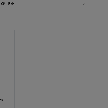
anduhr auf Glas
2
röße BxH
 30 cm
1
cm