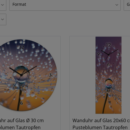
Blumen
W
3
Format
G
Hochformat
Ø
1
rund
1
hr auf Glas Ø 30 cm
Wanduhr auf Glas 20x60 
blumen Tautropfen
Pusteblumen Tautropfen