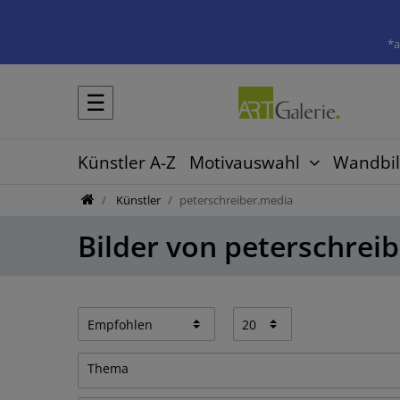
*a
☰
Künstler A-Z
Motivauswahl
Wandbil
Künstler
peterschreiber.media
Bilder von peterschrei
Thema