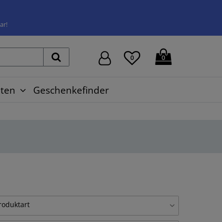
ar!
0
0
ten
Geschenkefinder
roduktart