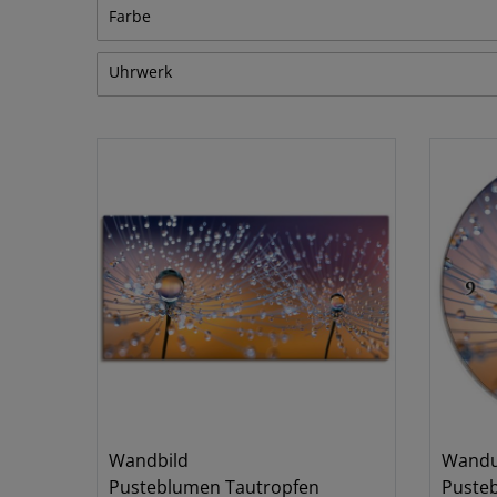
Blumen & Pflanzen
3
Farbe
Uhrwerk
Orange
Funkuhr
2
Quarzuhr
2
Wandbild
Wandu
Pusteblumen Tautropfen
Puste