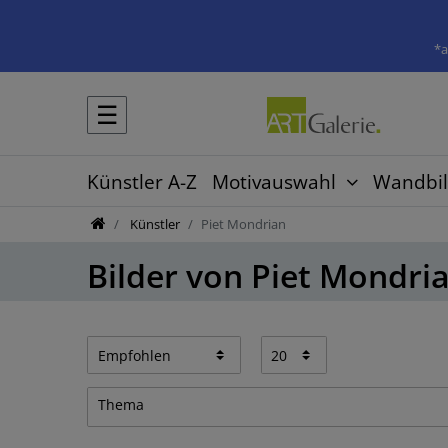
*a
☰
Künstler A-Z
Motivauswahl
Wandbil
Künstler
Piet Mondrian
Bilder von Piet Mondri
Thema
Abstrakt
5