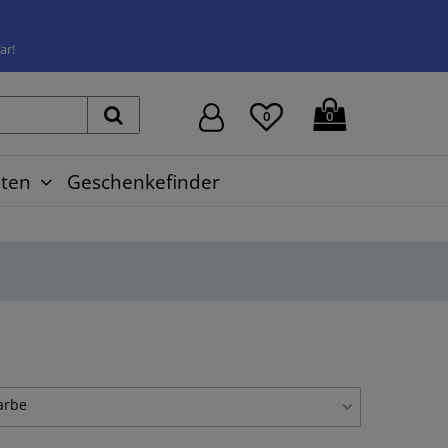
ar!
0
0
ten
Geschenkefinder
arbe