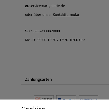
service@artgalerie.de
oder über unser
Kontaktformular
+49 (0)241 8869088
Mo.-Fr. 09:00-12:30 / 13:30-16:00 Uhr
Zahlungsarten
Cookies