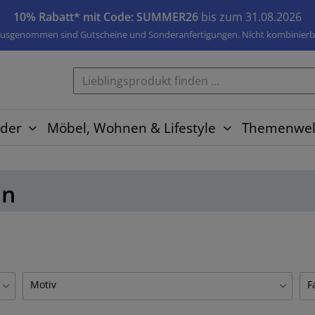
10% Rabatt* mit Code: SUMMER26
bis zum 31.08.2026
usgenommen sind Gutscheine und Sonderanfertigungen. Nicht kombinierb
der
Möbel, Wohnen & Lifestyle
Themenwel
an
Motiv
F
Muster
5