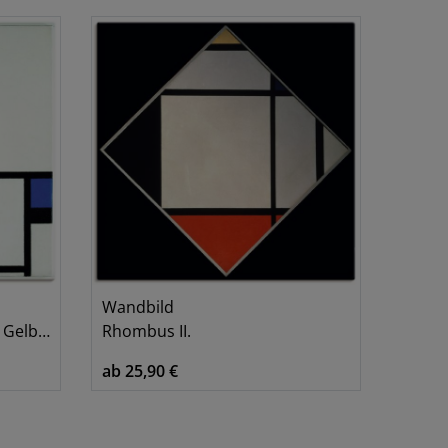
Bunt
Gelb
Schwarz
Weiß
Wandbild
 1931.
Rhombus II.
ab 25,90 €