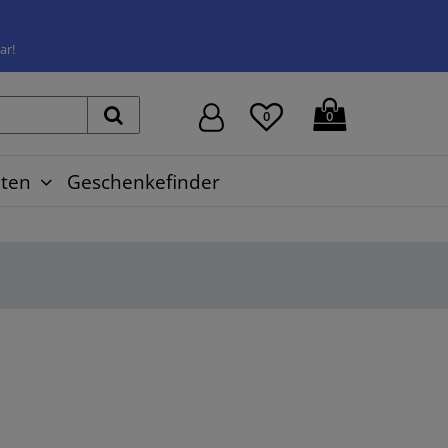
ar!
0
0
ten
Geschenkefinder