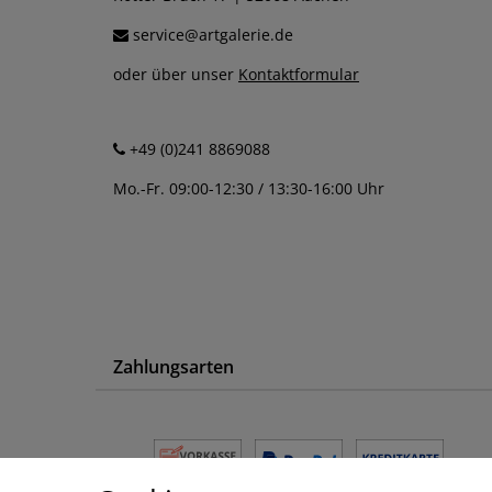
service@artgalerie.de
oder über unser
Kontaktformular
+49 (0)241 8869088
Mo.-Fr. 09:00-12:30 / 13:30-16:00 Uhr
Zahlungsarten