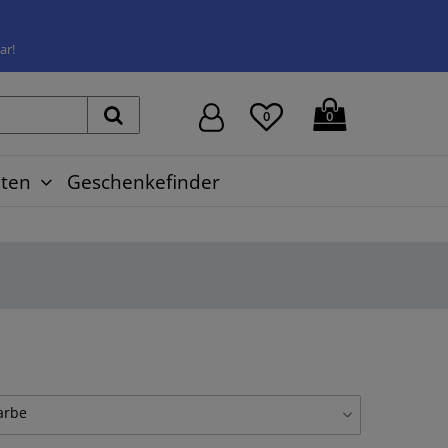
ar!
0
0
ten
Geschenkefinder
arbe