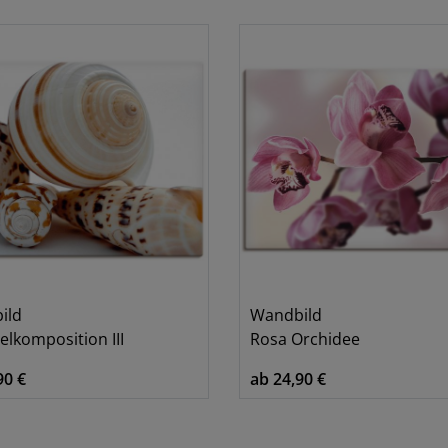
Blumen
3
Buddhismus
1
Muscheln
1
ild
Wandbild
lkomposition III
Rosa Orchidee
90 €
ab 24,90 €