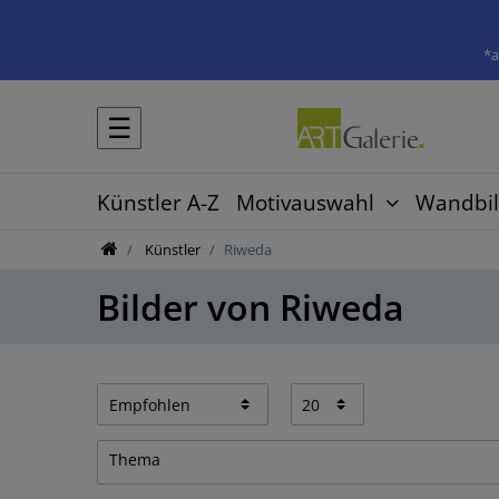
*a
☰
Künstler A-Z
Motivauswahl
Wandbil
Künstler
Riweda
Bilder von Riweda
Thema