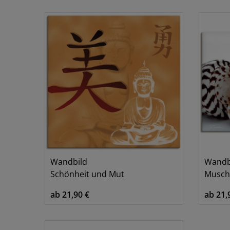
Blumen & Pflanzen
3
Religiöse Bilder
1
Tiere
1
Wandbild
Wandb
Schönheit und Mut
Musche
ab 21,90 €
ab 21,