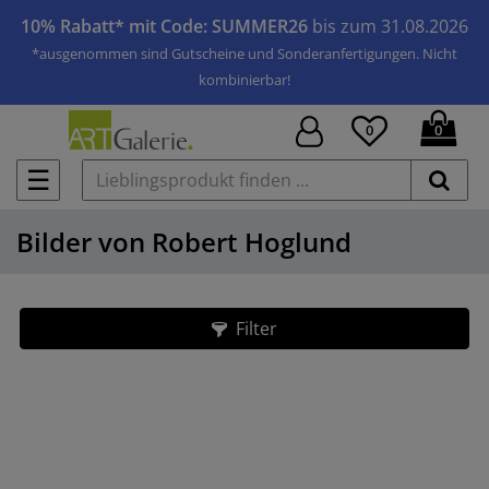
10% Rabatt* mit Code: SUMMER26
bis zum 31.08.2026
*ausgenommen sind Gutscheine und Sonderanfertigungen. Nicht
kombinierbar!
0
0
☰
Bilder von Robert Hoglund
Filter