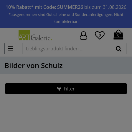
10% Rabatt* mit Code: SUMMER26
bis zum 31.08.2026
*ausgenommen sind Gutscheine und Sonderanfertigungen. Nicht
kombinierbar!
0
0
☰
Bilder von Schulz
Filter