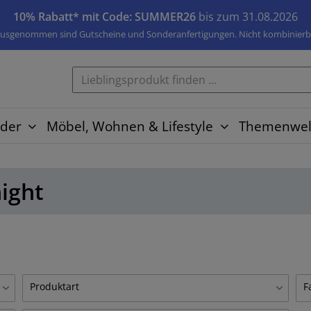
10% Rabatt* mit Code: SUMMER26
bis zum 31.08.2026
usgenommen sind Gutscheine und Sonderanfertigungen. Nicht kombinierb
der
Möbel, Wohnen & Lifestyle
Themenwel
night
Produktart
F