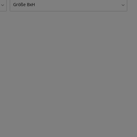
Alubild
1
Größe BxH
40x30 cm
1
60x45 cm
1
80x60 cm
1