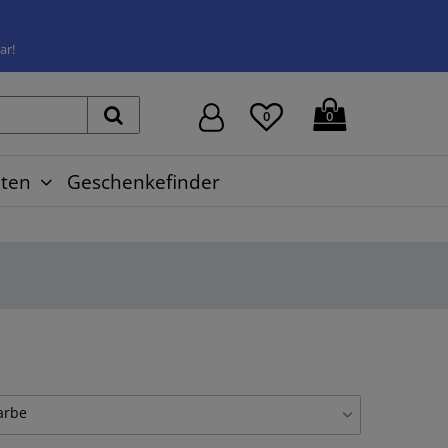
ar!
0
0
ten
Geschenkefinder
arbe