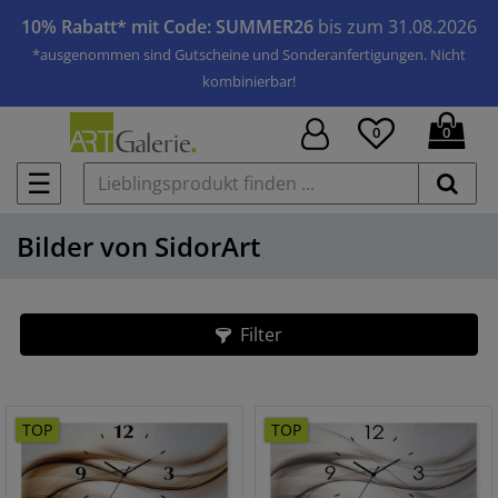
10% Rabatt* mit Code: SUMMER26
bis zum 31.08.2026
*ausgenommen sind Gutscheine und Sonderanfertigungen. Nicht
kombinierbar!
0
0
☰
Bilder von SidorArt
Filter
TOP
TOP