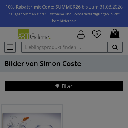
10% Rabatt* mit Code: SUMMER26
bis zum 31.08.2026
*ausgenommen sind Gutscheine und Sonderanfertigungen. Nicht
kombinierbar!
0
0
☰
Bilder von Simon Coste
Filter