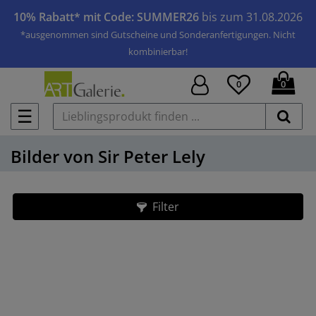
10% Rabatt* mit Code: SUMMER26
bis zum 31.08.2026
*ausgenommen sind Gutscheine und Sonderanfertigungen. Nicht
kombinierbar!
0
0
☰
Bilder von Sir Peter Lely
Filter