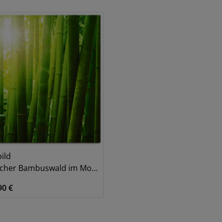
Asien
1
Gräser
1
ild
cher Bambuswald im Morgenlicht
90 €