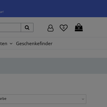
ar!
0
0
ten
Geschenkefinder
arbe