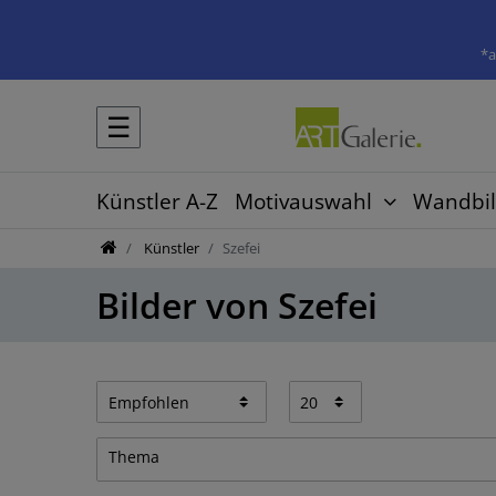
*a
☰
Künstler A-Z
Motivauswahl
Wandbil
Künstler
Szefei
Bilder von Szefei
Thema