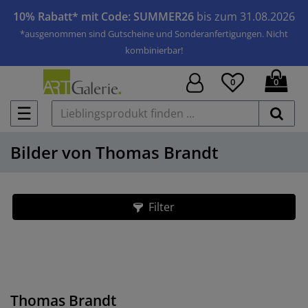
10% Rabatt* mit Code: SUMMER26
bis zum 31.08.2026
*ausgenommen sind Gutscheine und Sonderanfertigungen. Nicht
kombinierbar!
0
0
☰
Bilder von Thomas Brandt
Filter
Thomas Brandt