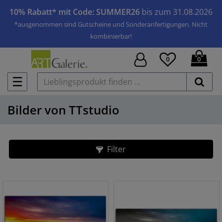
10% Rabatt* mit Code: SUMMER26
bis zum 31.08.2026
*ausgenommen sind Gutscheine und Sonderanfertigungen. Nicht
kombinierbar!
0
0
☰
Bilder von TTstudio
Filter