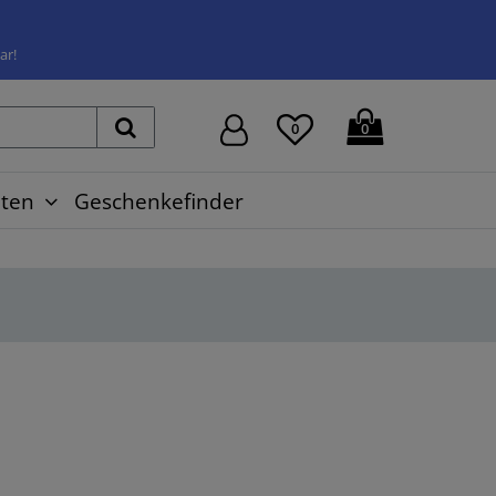
ar!
0
0
ten
Geschenkefinder