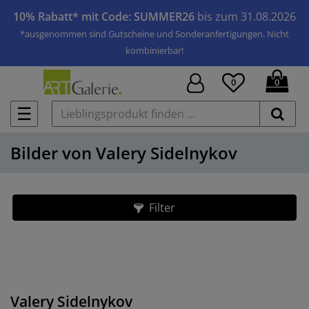
10% Rabatt* mit Code: SUMMER26
bis zum 31.08.2026
*ausgenommen sind Gutscheine und Sonderanfertigungen. Nicht
kombinierbar!
0
0
☰
Bilder von Valery Sidelnykov
Filter
Valery Sidelnykov