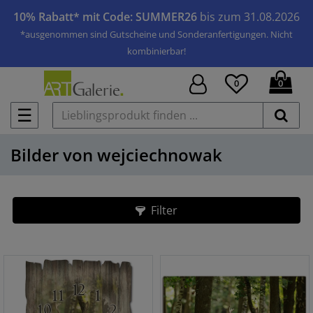
10% Rabatt* mit Code: SUMMER26
bis zum 31.08.2026
*ausgenommen sind Gutscheine und Sonderanfertigungen. Nicht
kombinierbar!
0
0
☰
Bilder von wejciechnowak
Filter