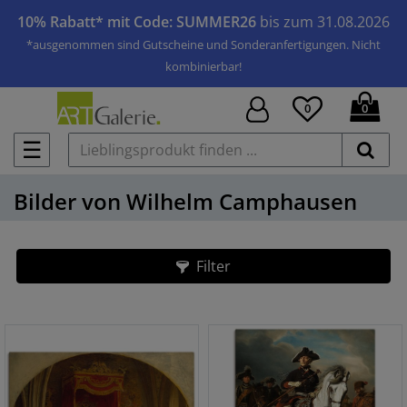
10% Rabatt* mit Code: SUMMER26
bis zum 31.08.2026
*ausgenommen sind Gutscheine und Sonderanfertigungen. Nicht
kombinierbar!
0
0
☰
Bilder von Wilhelm Camphausen
Filter