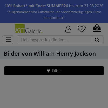
10% Rabatt* mit Code: SUMMER26
bis zum 31.08.2026
*ausgenommen sind Gutscheine und Sonderanfertigungen. Nicht
kombinierbar!
0
0
☰
Bilder von William Henry Jackson
Filter