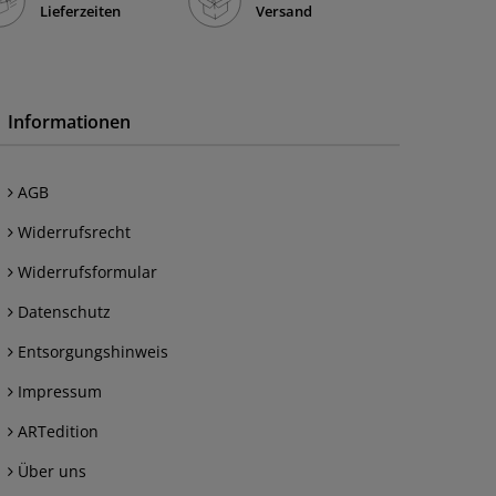
Lieferzeiten
Versand
0x50 cm
144
0x70 cm
64
0x100 cm
24
0x30 cm
Informationen
114
0x40 cm
270
0x45 cm
AGB
178
0x80 cm
259
Widerrufsrecht
0x90 cm
221
Widerrufsformular
0x50 cm
70
Datenschutz
0x55 cm
28
Entsorgungshinweis
0x70 cm
117
Impressum
0x100 cm
63
ARTedition
5x150 cm
21
Über uns
0x50 cm
28