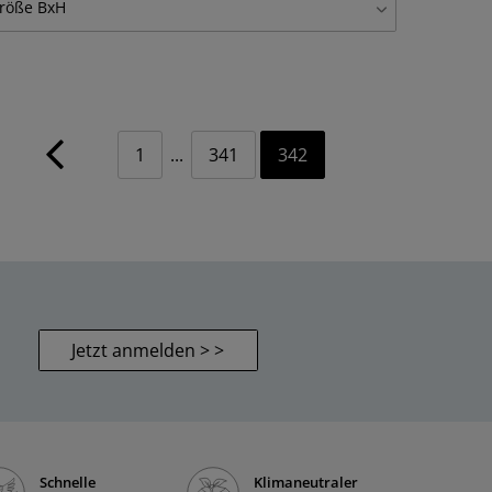
röße BxH
lubild
1295
tlg. je 30x30 cm
29
lasbild
291
0x20 cm
88
lasbilder, Set
2
0x30 cm
224
olzbild Vintage
44
0x40 cm
1
...
341
342
22
einwandbild
989
0x20 cm
270
einwandbilder auf Platte, Set
42
0x30 cm
179
oster
989
0x40 cm
286
oster Sets
39
0x60 cm
25
andfolie, selbstklebend
988
0x20 cm
66
anduhr auf Alu
42
Jetzt anmelden > >
0x30 cm
236
anduhr auf Alu, gebogen
48
0x40 cm
141
anduhr auf Glas
133
0x60 cm
223
anduhr auf Holz
94
5x60 cm
273
Schnelle
Klimaneutraler