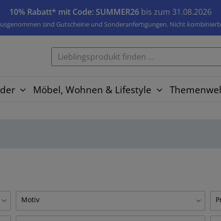
10% Rabatt* mit Code: SUMMER26
bis zum 31.08.2026
usgenommen sind Gutscheine und Sonderanfertigungen. Nicht kombinierb
der
Möbel, Wohnen & Lifestyle
Themenwel
Motiv
P
Aachen
A
0
4