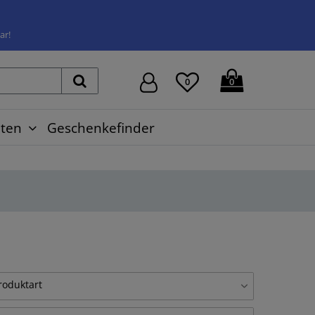
ar!
0
0
ten
Geschenkefinder
roduktart
lu-Küchenrückwand
28