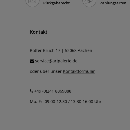
Rückgaberecht
Zahlungsarten
Sprüchen
3
Stein- Fliesen- & Holzoptik
3
Rot
Schwarz
Schwarz/We
Stillleben
11
Kontakt
Städte
27
Sepia
Silber
Türkis
Tiere
50
Rotter Bruch 17 | 52068 Aachen
Wellness
6
service@artgalerie.de
Weltall
9
Weiß
oder über unser
Kontaktformular
Werbung
1
Wohnwelten
1
+49 (0)241 8869088
Mo.-Fr. 09:00-12:30 / 13:30-16:00 Uhr