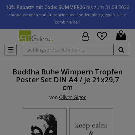
10% Rabatt* mit Code: SUMMER26
bis zum 31.08.2026
*ausgenommen sind Gutscheine und Sonderanfertigungen. Nicht
kombinierbar!
0
0
☰
Buddha Ruhe Wimpern Tropfen
Poster Set
DIN A4 / je 21x29,7
cm
von
Oliver Giger