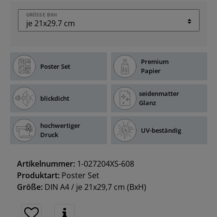
GRÖSSE BXH
Premium
Poster Set
Papier
seidenmatter
blickdicht
Glanz
hochwertiger
UV-beständig
Druck
Artikelnummer:
1-027204XS-608
Produktart:
Poster Set
Größe:
DIN A4 / je 21x29,7 cm
(BxH)