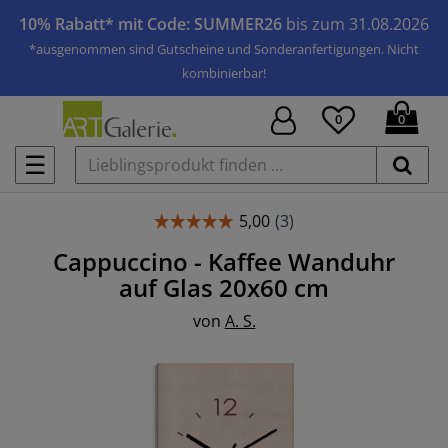
10% Rabatt* mit Code: SUMMER26
bis zum 31.08.2026
*ausgenommen sind Gutscheine und Sonderanfertigungen. Nicht
kombinierbar!
0
0
☰
Cappuccino - Kaffee
Wanduhr
auf Glas
20x60 cm
von
A. S.