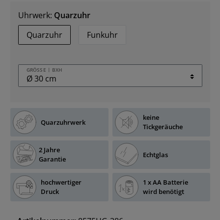
Uhrwerk:
Quarzuhr
Quarzuhr
Funkuhr
GRÖSSE | BXH
keine
Quarzuhrwerk
Tickgeräuche
2 Jahre
Echtglas
Garantie
hochwertiger
1 x AA Batterie
Druck
wird benötigt