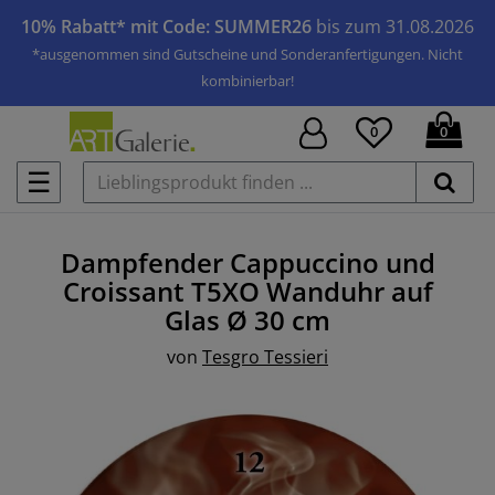
10% Rabatt* mit Code: SUMMER26
bis zum 31.08.2026
*ausgenommen sind Gutscheine und Sonderanfertigungen. Nicht
kombinierbar!
0
0
☰
Dampfender Cappuccino und
Croissant T5XO
Wanduhr auf
Glas
Ø 30 cm
von
Tesgro Tessieri