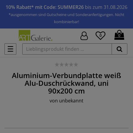
10% Rabatt* mit Code: SUMMER26
bis zum 31.08.2026
*ausgenommen sind Gutscheine und Sonderanfertigungen. Nicht
kombinierbar!
0
0
☰
Aluminium-Verbundplatte weiß
Alu-Duschrückwand, uni
90x200 cm
von
unbekannt