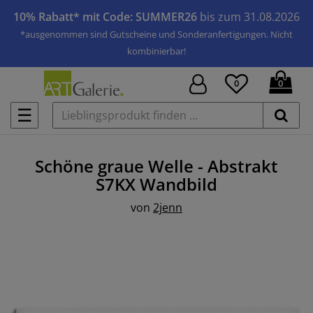
10% Rabatt* mit Code: SUMMER26
bis zum 31.08.2026
*ausgenommen sind Gutscheine und Sonderanfertigungen. Nicht
kombinierbar!
0
0
☰
Schöne graue Welle - Abstrakt
S7KX
Wandbild
von
2jenn