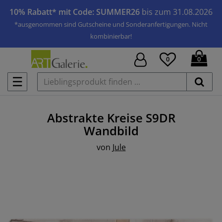
10% Rabatt* mit Code: SUMMER26
bis zum 31.08.2026
*ausgenommen sind Gutscheine und Sonderanfertigungen. Nicht
kombinierbar!
0
0
☰
Abstrakte Kreise S9DR
Wandbild
von
Jule