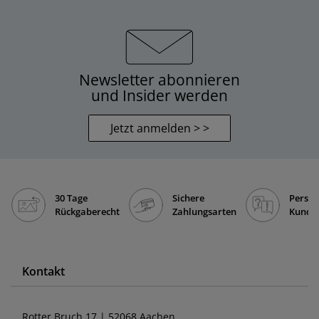
Newsletter abonnieren
und Insider werden
Jetzt anmelden > >
30 Tage
Sichere
Persön
Rückgaberecht
Zahlungsarten
Kunde
Kontakt
Rotter Bruch 17 | 52068 Aachen