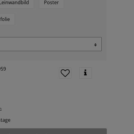
Leinwandbild
Poster
folie
959
n
tstage