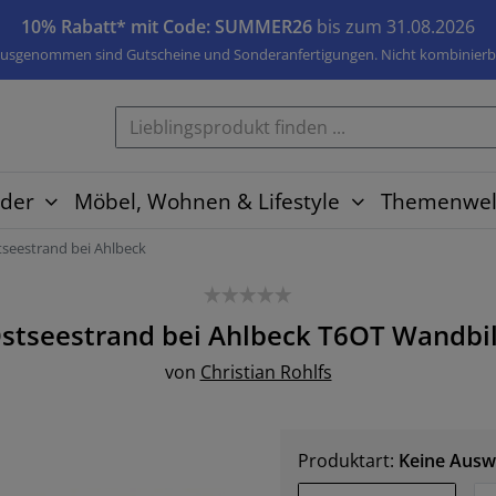
10% Rabatt* mit Code: SUMMER26
bis zum 31.08.2026
usgenommen sind Gutscheine und Sonderanfertigungen. Nicht kombinierb
der
Möbel, Wohnen & Lifestyle
Themenwel
tseestrand bei Ahlbeck
stseestrand bei Ahlbeck T6OT
Wandbi
von
Christian Rohlfs
Produktart:
Keine Ausw