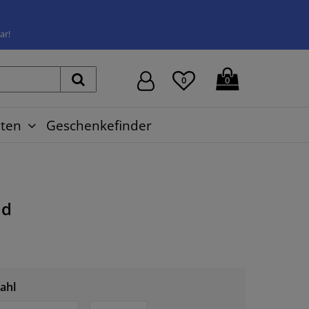
ar!
0
0
ten
Geschenkefinder
ld
ahl