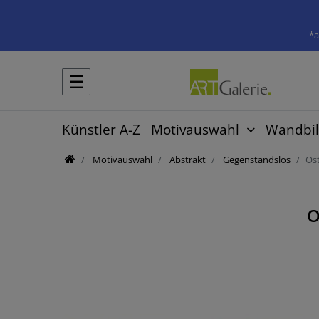
*a
☰
Künstler A-Z
Motivauswahl
Wandbil
Motivauswahl
Abstrakt
Gegenstandslos
Os
O