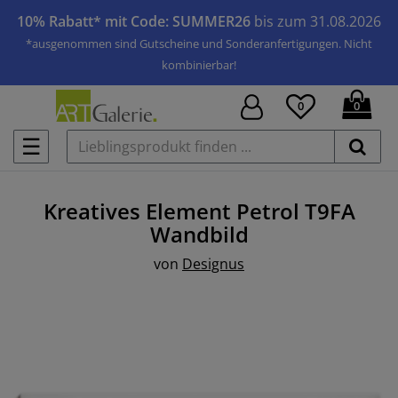
10% Rabatt* mit Code: SUMMER26
bis zum 31.08.2026
*ausgenommen sind Gutscheine und Sonderanfertigungen. Nicht
kombinierbar!
0
0
☰
Kreatives Element Petrol T9FA
Wandbild
von
Designus