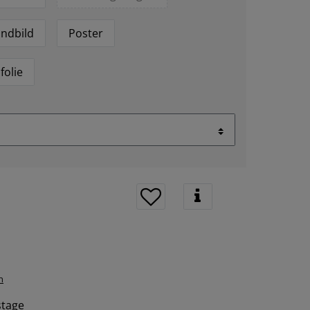
ndbild
Poster
folie
n
tstage