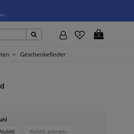
ar!
0
0
ten
Geschenkefinder
ld
ahl
Alubild
Alubild. gebogen