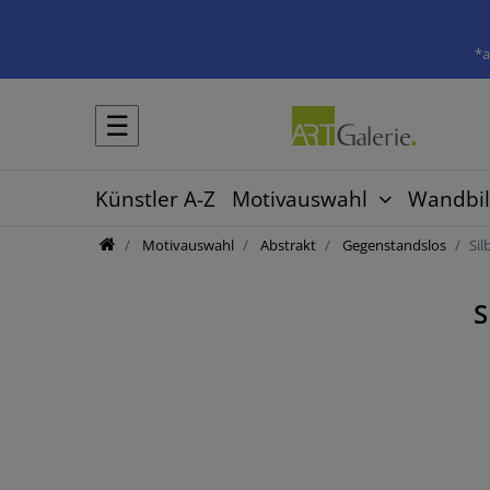
*a
☰
Künstler A-Z
Motivauswahl
Wandbil
Motivauswahl
Abstrakt
Gegenstandslos
Sil
S