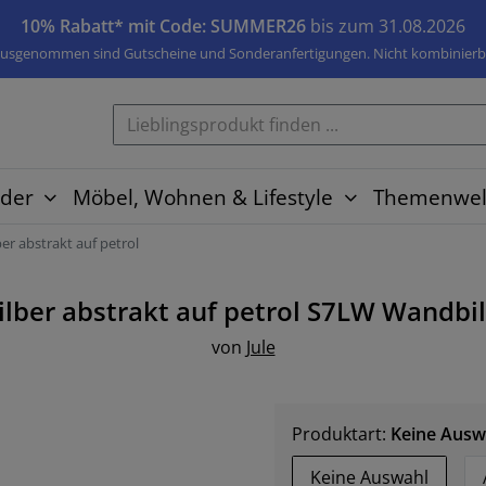
10% Rabatt* mit Code: SUMMER26
bis zum 31.08.2026
usgenommen sind Gutscheine und Sonderanfertigungen. Nicht kombinierb
der
Möbel, Wohnen & Lifestyle
Themenwel
ber abstrakt auf petrol
ilber abstrakt auf petrol S7LW
Wandbi
von
Jule
Produktart:
Keine Ausw
Keine Auswahl