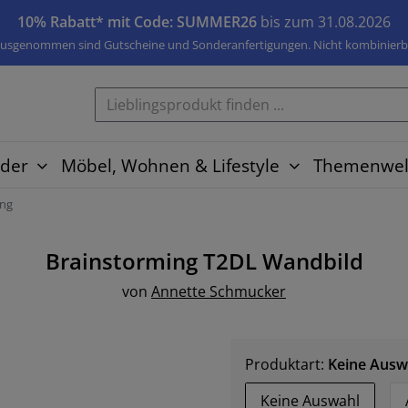
10% Rabatt* mit Code: SUMMER26
bis zum 31.08.2026
usgenommen sind Gutscheine und Sonderanfertigungen. Nicht kombinierb
der
Möbel, Wohnen & Lifestyle
Themenwel
ing
Brainstorming T2DL
Wandbild
von
Annette Schmucker
Produktart:
Keine Ausw
Keine Auswahl