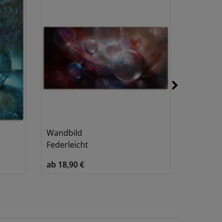
Wandbild
Wandbi
Federleicht
Lichtfän
ab 18,90 €
ab 18,90