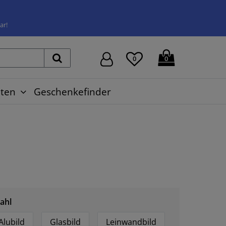
ar!
0
0
ten
Geschenkefinder
ahl
Alubild
Glasbild
Leinwandbild