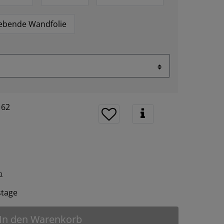
lebende Wandfolie
162
n
tstage
In den Warenkorb