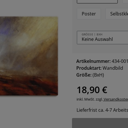
Poster
Selbstk
GRÖSSE | BXH
Artikelnummer:
434-00
Produktart:
Wandbild
Größe:
(BxH)
18,90 €
inkl. MwSt. zzgl.
Versandkoste
Lieferfrist ca. 4-7 Arbei