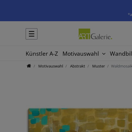
*a
☰
Künstler A-Z
Motivauswahl
Wandbil
Motivauswahl
Abstrakt
Muster
Waldmosaik