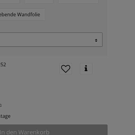
lebende Wandfolie
252
n
tstage
In den Warenkorb