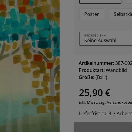
Poster
Selbstk
GRÖSSE | BXH
Artikelnummer:
387-00
Produktart:
Wandbild
Größe:
(BxH)
25,90 €
inkl. MwSt. zzgl.
Versandkoste
Lieferfrist ca. 4-7 Arbei