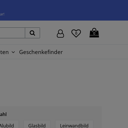
ar!
0
0
ten
Geschenkefinder
ahl
Alubild
Glasbild
Leinwandbild