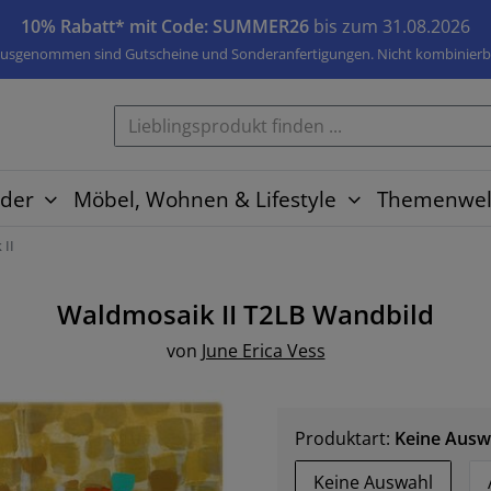
10% Rabatt* mit Code: SUMMER26
bis zum 31.08.2026
usgenommen sind Gutscheine und Sonderanfertigungen. Nicht kombinierb
der
Möbel, Wohnen & Lifestyle
Themenwel
 II
Waldmosaik II T2LB
Wandbild
von
June Erica Vess
Produktart:
Keine Ausw
Keine Auswahl