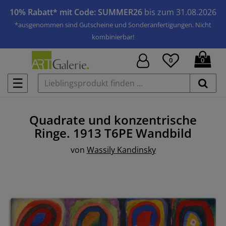
10% Rabatt* mit Code: SUMMER26
bis zum 31.08.2026
*ausgenommen sind Gutscheine und Sonderanfertigungen. Nicht
kombinierbar!
0
0
☰
Quadrate und konzentrische
Ringe. 1913 T6PE
Wandbild
von
Wassily Kandinsky